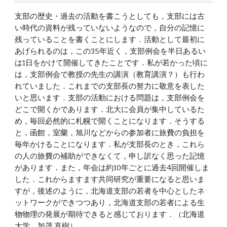
支部の歴史・過去の活動を書こうとしても，支部には古
い時代の資料が残っていないようなので，自分の記憶に
残っていることを書くことにします．活動として最初に
あげられるのは，この35年近く，支部例会を半日あるい
は1日をかけて開催してきたことです．私が若かった頃に
は，支部例会で教授の先生の講演（教育講演？）も行わ
れていました．これまでの支部長の努力に敬意を表した
いと思います．支部の活動における問題は，支部例会を
どこで開くかであります．北大に会員が集中しているた
め，毎回必然的に札幌で開くことになります．そうする
と，函館，室蘭，旭川などからの参加者に旅費の負担を
毎年かけることになります．私が支部長のとき，これら
の人の旅費の補助ができなくて，申し訳なく思った記憶
があります．また，年会は約10年ごとに過去4回開催しま
した．これからますます共同研究が重要になると思いま
すが，後述のように，北海道支部の若者を中心としたネ
ットワークができつつあり，北海道支部の若者による生
物物理の発展が期待できると感じております．（北海道
大学　加茂 直樹）